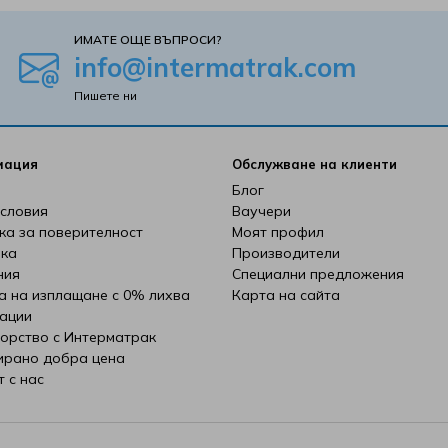
ИМАТЕ ОЩЕ ВЪПРОСИ?
info@intermatrak.com
Пишете ни
мация
Обслужване на клиенти
Блог
словия
Ваучери
ка за поверителност
Моят профил
ка
Производители
ния
Специални предложения
а на изплащане с 0% лихва
Карта на сайта
ации
орство с Интерматрак
ирано добра цена
т с нас