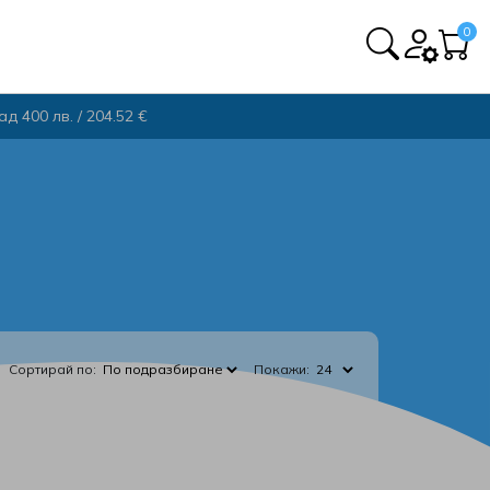
0
 400 лв. / 204.52 €
Сортирай по:
Покажи: