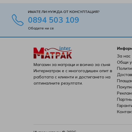
Verthora
ИМАТЕ ЛИ НУЖДА ОТ КОНСУЛТАЦИЯ?
0894 503 109
Viki
Обадете ни се
White Boutique
Инфор
Yana
За нас
Общи у
Магазин за матраци и всичко за съня
Yataks
Полити
Интерматрак е с многогодишен опит в
Достав
работата с клиенти и достигането на
Блян
Плаща
оптималните резултати.
Покупк
Реклам
Велфонт
Партнь
Гарант
Геномакс
Контак
Екомебел