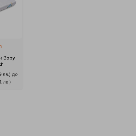
к Baby
sh
9 лв.) до
1 лв.)