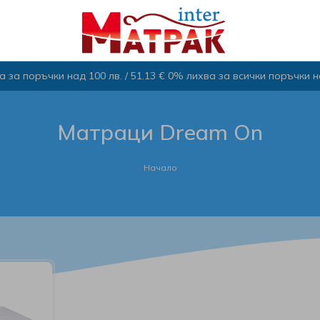
 за поръчки над 100 лв. / 51.13 € 0% лихва за всички поръчки над
Матраци Dream On
Начало