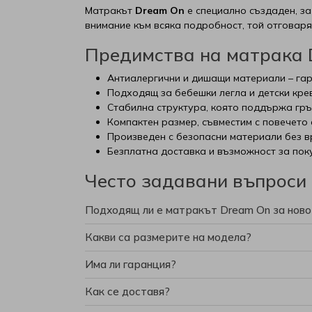
Матракът
Dream On
е специално създаден, за
Матраци Блян
SleepWell
внимание към всяка подробност, той отговаря
Матраци Иввекс
SM Metal
Предимства на матрака
Антиалергични и дишащи материали – гар
Матраци Ирим
Smart homes
Подходящ за бебешки легла и детски кре
Стабилна структура, която поддържа гръ
Матраци Латекс
Stearns & Foster
Компактен размер, съвместим с повечето 
Произведен с безопасни материали без в
Безплатна доставка и възможност за поку
Матраци РосМари
Stepin2Nature
Често задавани въпроси
Матраци Хегра
Technogel Sleeping
Подходящ ли е матракът Dream On за нов
Виж всички Матраци
Tempur
Какви са размерите на модела?
Turkmen
Има ли гаранция?
Как се доставя?
Tutku