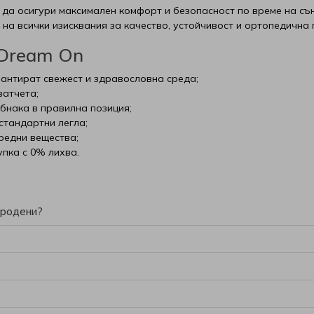
 да осигури максимален комфорт и безопасност по време на сън
 на всички изисквания за качество, устойчивост и ортопедична
 Dream On
антират свежест и здравословна среда;
ватчета;
бнака в правилна позиция;
стандартни легла;
редни вещества;
пка с 0% лихва.
ородени?