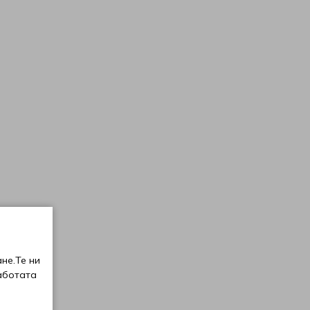
не.Те ни
аботата