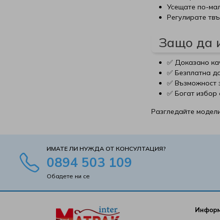
Усещате по-мал
Матраци Блян
SleepWell
Регулирате твъ
Матраци Иввекс
SM Metal
Защо да и
Матраци Ирим
Smart homes
✅ Доказано кач
✅ Безплатна до
✅ Възможност
Матраци Латекс
Stearns & Foster
✅ Богат избор 
Матраци РосМари
Stepin2Nature
Разгледайте модел
Матраци Хегра
Technogel Sleeping
ИМАТЕ ЛИ НУЖДА ОТ КОНСУЛТАЦИЯ?
Виж всички Матраци
Tempur
0894 503 109
Обадете ни се
Turkmen
Tutku
Инфор