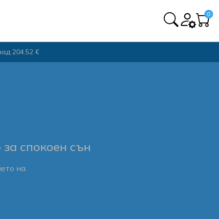
0
над 204.52 €
 за спокоен сън
ето на