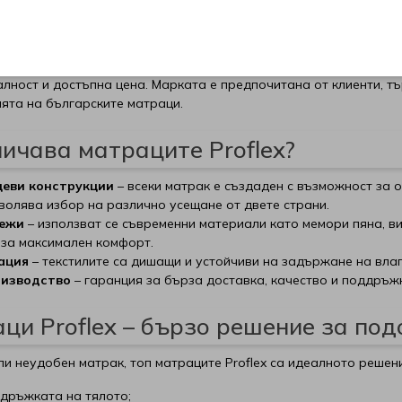
 топ матраци Proflex – българско 
 производител, специализиран в създаването на
двулицеви ма
лност и достъпна цена. Марката е предпочитана от клиенти, 
ията на българските матраци.
ичава матраците Proflex?
цеви конструкции
– всеки матрак е създаден с възможност за
волява избор на различно усещане от двете страни.
ежи
– използват се съвременни материали като мемори пяна, в
 за максимален комфорт.
ация
– текстилите са дишащи и устойчиви на задържане на влаг
оизводство
– гаранция за бърза доставка, качество и поддръж
ци Proflex – бързо решение за по
ли неудобен матрак, топ матраците Proflex са идеалното решени
дръжката на тялото;