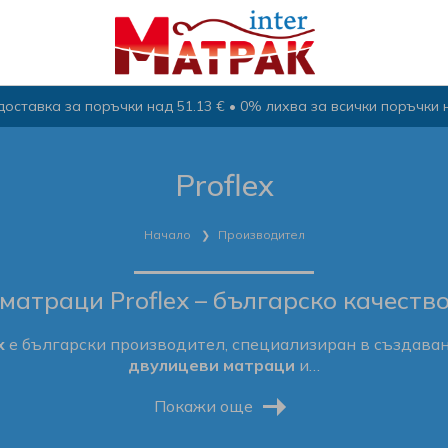
оставка за поръчки над 51.13 € • 0% лихва за всички поръчки 
Proflex
Начало
Производител
матраци Proflex – българско качество
x
е български производител, специализиран в създаван
двулицеви матраци
и…
Покажи още