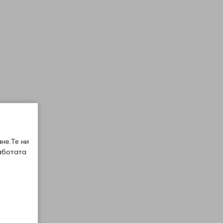
не.Те ни
аботата