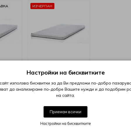
АВКА
ИЗЧЕРПАН
Настройки на бисквитките
емо 8
топ матрак Херо
сайт използва бисквитки за да Ви предложи по-добро пазарува
яват да анализираме по-добре Вашите нужди и да подобрим р
от €44,99 до €124,24
на сайта.
236,22
Приемам всички
Настройки на бисквитките