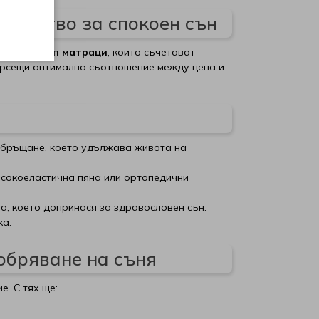
качество за спокоен сън
траци
и
топ матраци
, които съчетават
търсещи оптимално съотношение между цена и
 обръщане, което удължава живота на
исокоеластична пяна или ортопедични
а, което допринася за здравословен сън.
ка.
добряване на съня
е. С тях ще: