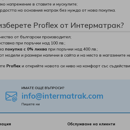
ко напрежение в ставите и мускулите;
рдостта на основния матрак без нужда от нова покупка.
зберете Proflex от Интерматрак?
ество от български производител;
ставка при поръчки над 100 лв.;
 за
покупка с 0% лихва
при поръчки над 400 лв.;
от модели и размери налични в сайта и на място в магазините н
ите
Proflex
и открийте новото си ниво на комфорт със съдействи
ИМАТЕ ОЩЕ ВЪПРОСИ?
info@intermatrak.com
Пишете ни
мация
Обслужване на клиенти