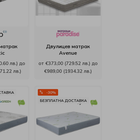
матрак
Двулицев матрак
tic
Avenue
.60 лв.) до
от €373,00 (729.52 лв.) до
71.22 лв.)
€989,00 (1934.32 лв.)
СТАВКА
-30%
БЕЗПЛАТНА ДОСТАВКА