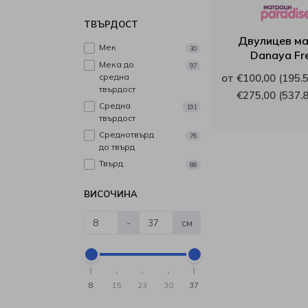
Иввекс
ТВЪРДОСТ
Двулицев м
Мек
Интерматрак
30
Danaya Fr
Мека до
97
средна
от €100,00 (195.5
Ирим
твърдост
€275,00 (537.8
Средна
191
твърдост
Латекс
Среднотвърд
76
до твърд
Мебели Mob
Твърд
88
Мебели Димов
ВИСОЧИНА
Мебели Камбо
-
см
Мебели Креатив
8
15
23
30
37
Нани