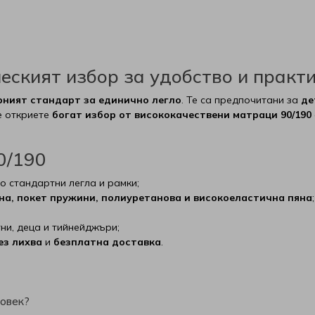
еският избор за удобство и практ
рният стандарт за единично легло
. Те са предпочитани за
де
ще откриете
богат избор от висококачествени матраци 90/190
0/190
о стандартни легла и рамки;
на, покет пружини, полиуретанова и високоеластична пяна
;
ни, деца и тийнейджъри;
ез лихва
и
безплатна доставка
.
човек?