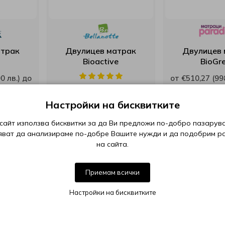
атрак
Двулицев матрак
Двулицев 
Bioactivе
BioGr
0 лв.) до
от €510,27 (998
45 лв.)
€1 293,06 (25
от €228,00 (445.93 лв.) до
Настройки на бисквитките
€509,00 (995.52 лв.)
сайт използва бисквитки за да Ви предложи по-добро пазарува
яват да анализираме по-добре Вашите нужди и да подобрим р
-40%
-35%
на сайта.
АВКА
БЕЗПЛАТНА ДОСТАВКА
БЕЗПЛАТНА ДО
ПОДАРЪК
Приемам всички
Настройки на бисквитките