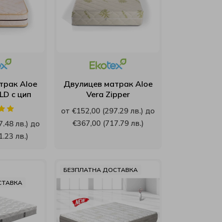
трак Aloe
Двулицев матрак Aloe
LD с цип
Vera Zipper
от €152,00 (297.29 лв.) до
€367,00 (717.79 лв.)
.48 лв.) до
.23 лв.)
БЕЗПЛАТНА ДОСТАВКА
СТАВКА