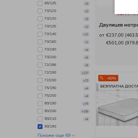
65/135
+3
Verthora
70/120
+2
70/130
+5
Viki
Двулицев матр
70/135
+2
70/140
от €237,00 (463.5
+17
White Boutique
70/160
€501,00 (979.8
+1
70/190
+4
Yana
70/200
+4
72/186
+6
Yataks
72/190
+217
-60%
72/200
+72
Блян
БЕЗПЛАТНА ДОСТ
75/190
+4
75/200
+4
Велфонт
80/190
+75
80/200
+159
Геномакс
80/210
+4
90/190
Екомебел
Покажи още 69