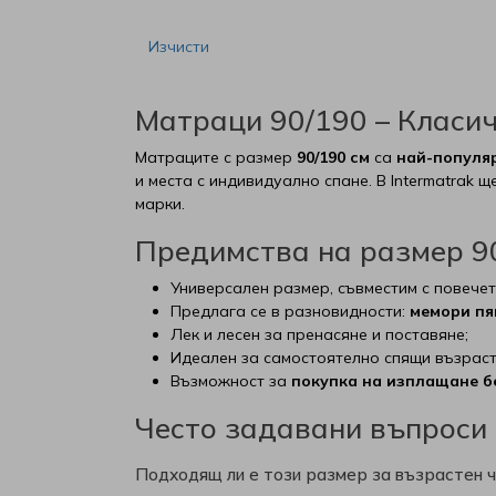
Ракла
Изчисти
РосМари
Матраци 90/190 – Класич
ТЕД
Матраците с размер
90/190 см
са
най-популя
и места с индивидуално спане. В Intermatrak 
Хегра
марки.
Предимства на размер 9
Универсален размер, съвместим с повечет
Предлага се в разновидности:
мемори пя
Лек и лесен за пренасяне и поставяне;
Идеален за самостоятелно спящи възраст
Възможност за
покупка на изплащане б
Често задавани въпроси
Подходящ ли е този размер за възрастен 