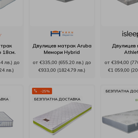
атрак
Двулицев матрак Aruba
Двулицев 
o 18см.
Мемори Hybrid
Athle
4 лв.) до
от €335,00 (655.20 лв.) до
от €394,00 (770
24 лв.)
€933,00 (1824.79 лв.)
€1 059,00 (20
-25%
БЕЗПЛАТНА ДО
АВКА
БЕЗПЛАТНА ДОСТАВКА