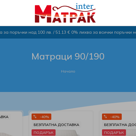
 за поръчки над 100 лв. / 51.13 € 0% лихва за всички поръчки над
Матраци 90/190
Начало
АВКА
-40%
-40%
БЕЗПЛАТНА ДОСТАВКА
БЕЗПЛАТНА ДО
ПОДАРЪК
ПОДАРЪК