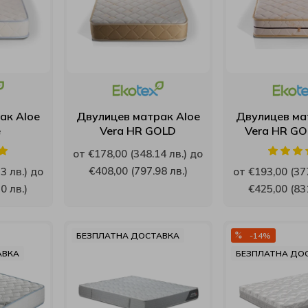
ак Aloe
Двулицев матрак Aloe
Двулицев ма
e
Vera HR GOLD
Vera HR GO
от €178,00 (348.14 лв.) до
€408,00 (797.98 лв.)
3 лв.) до
от €193,00 (377
0 лв.)
€425,00 (831
БЕЗПЛАТНА ДОСТАВКА
-14%
АВКА
БЕЗПЛАТНА ДО