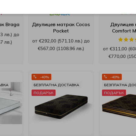
ак Braga
Двулицев матрак Cocos
Двулицев 
Pocket
Comfort 
3 лв.) до
от €292,00 (571.10 лв.) до
7 лв.)
€567,00 (1108.96 лв.)
от €311,00 (608
€770,00 (150
-40%
-40%
АВКА
БЕЗПЛАТНА ДОСТАВКА
БЕЗПЛАТНА ДО
ПОДАРЪК
ПОДАРЪК