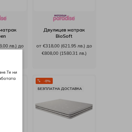
матрак
Двулицев матрак
een
BioSoft
.00 лв.) до
от €318,00 (621.95 лв.) до
29.01 лв.)
€808,00 (1580.31 лв.)
не.Те ни
аботата
-8%
СТАВКА
БЕЗПЛАТНА ДОСТАВКА