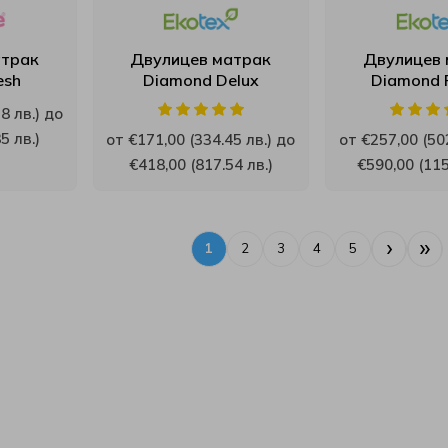
атрак
Двулицев матрак
Двулицев 
esh
Diamond Delux
Diamond 
8 лв.) до
5 лв.)
от €171,00 (334.45 лв.) до
от €257,00 (502
€418,00 (817.54 лв.)
€590,00 (115
›
»
1
2
3
4
5