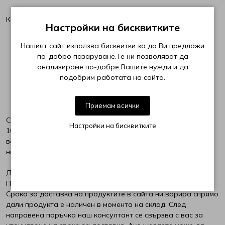
Калъф:
РосМари
Настройки на бисквитките
от висококачествен плат Algua® с цип
Нашият сайт използва бисквитки за да Ви предложи
ТЕД
Mira wave термоизолационен материал за оптимална
по-добро пазаруване.Те ни позволяват да
терморегулация
анализираме по-добре Вашите нужди и да
Две степени на твърдост
Хегра
подобрим работата на сайта.
100 нощи тест
Приемам всички
След като вашият нов матрак Екотекс пристигне, ще имате
Настройки на бисквитките
100 нощи, за да решите дали това е идеалният матрак за
вас. Ако ви харесва, просто го запазете и се
наслаждавайте на пълноценен сън, нощ след нощ.
Доставка:
При наличност - 3 работни дни.
Срока за доставка на продуктите в сайта ни варира спрямо
дали продукта е наличен в момента на склад. След
направена поръчка наш консултант се свързва с вас за