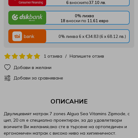
6
вноски
по
37.10 лв.
Матраци Иввекс
SM Metal
0% лихва
18
вноски по
11.61 евро
Матраци Ирим
Smart homes
0% лихва 6 x €34.83 (6 x 68.12 лв.)
Матраци Латекс
Stearns & Foster
1 отзива
/
Напишете отзив
Матраци РосМари
Stepin2Nature
Добави в желани
Матраци Хегра
Technogel Sleeping
Добави за сравняване
Виж всички Матраци
Tempur
ОПИСАНИЕ
Turkmen
Двулицевият матрак 7 zones Algua Sea Vitamins Zipmode, с
Tutku
цип, 20 cm е специално проектиран, за да удовлетвори
всичките Ви желания,ако сте в търсене на ортопедичен и
ергономичен матрак с високо ниво на хигиеничност.
Verthora