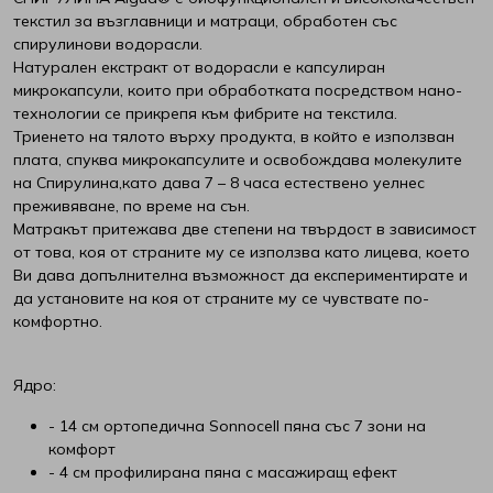
текстил за възглавници и матраци, обработен със
спирулинови водорасли.
Интерматрак
Натурален екстракт от водорасли е капсулиран
микрокапсули, които при обработката посредством нано-
Ирим
технологии се прикрепя към фибрите на текстила.
Триенето на тялото върху продукта, в който е използван
Латекс
плата, спуква микрокапсулите и освобождава молекулите
на Спирулина,като дава 7 – 8 часа естествено уелнес
преживяване, по време на сън.
Мебели Mob
Матракът притежава две степени на твърдост в зависимост
от това, коя от страните му се използва като лицева, което
Мебели Димов
Ви дава допълнителна възможност да експериментирате и
да установите на коя от страните му се чувствате по-
Мебели Камбо
комфортно.
Мебели Креатив
Ядро:
- 14 см ортопедична Sonnocell пяна със 7 зони на
Нани
комфорт
- 4 см профилирана пяна с масажиращ ефект
Ракла