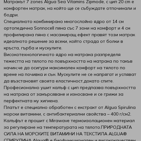
Матракът 7 zones Algua Sea Vitamins Zipmode, с цип 20 cm е
комфортен матрак, на който ще се събуждате отпочинали и
Viki
бодри.
Специалното комбинирано многослойно ядро от 14 см
White Boutique
ортопедична Sonnocell пяна със 7 зони на комфорт и 4 см
профилирана пяна с масажиращ ефект правят този матрак
идеалното решение за всеки, който страда от болки в
Yana
кръста, гърба и мускулите.
Високотехнологичното ядро на матрака разпределя
Yataks
тежестта на тялото по повърхността на матрака по такъв
начин,че да осигури максимален комфорт на тялото по
време на почивка и сън. Мускулите не се напрягат и успяват
Блян
да възстановят своята еластичност,докато спите.
Професионално ушит калъф с цип предпазва повърхността
Велфонт
на матрака от замърсяване и износване и се грижи за
перфектната му хигиена.
Геномакс
Платът е специално обработен с екстракт от Algua Spirulina
морски витамини, с антибактериални свойства – 400 г/см2.
Калъфът е прошит с Mirawave термоизолационен материал
Екомебел
за регулиране на температурата на тялото.ПРИРОДНАТА
СИЛА НА МОРСКИТЕ ВИТАМИНИ НА ТЕКСТИЛА ALGUA®
Иввекс
СПИРУЛИНА Algua® е биофункционален и висококачествен