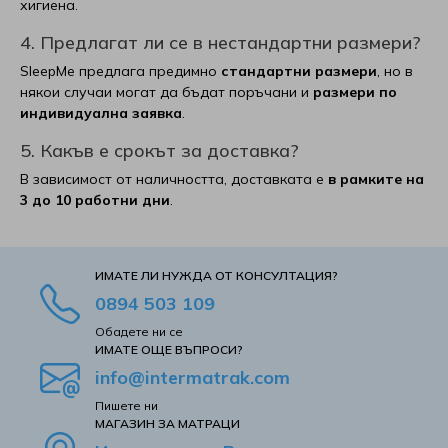
хигиена.
Матраци Иввекс
SM Metal
4. Предлагат ли се в нестандартни размери?
SleepMe предлага предимно
стандартни размери
, но в
Матраци Ирим
Smart homes
някои случаи могат да бъдат поръчани и
размери по
индивидуална заявка
.
Матраци Латекс
Stearns & Foster
5. Какъв е срокът за доставка?
В зависимост от наличността, доставката е
в рамките на
Матраци РосМари
Stepin2Nature
3 до 10 работни дни
.
Матраци Хегра
Technogel Sleeping
ИМАТЕ ЛИ НУЖДА ОТ КОНСУЛТАЦИЯ?
Виж всички Матраци
Tempur
0894 503 109
Обадете ни се
Turkmen
ИМАТЕ ОЩЕ ВЪПРОСИ?
info@intermatrak.com
Tutku
Пишете ни
MАГАЗИН ЗА МАТРАЦИ
Verthora