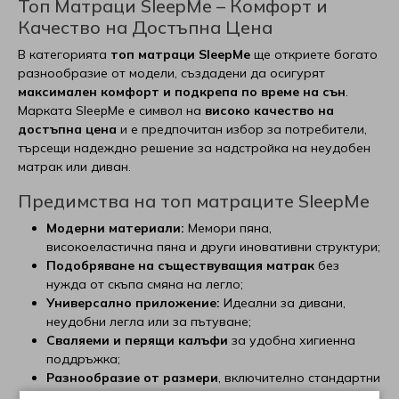
Топ Матраци SleepMe – Комфорт и
Качество на Достъпна Цена
Матраци Essence Sleep
Топ матраци SleepWell
Тапицирани легла Вики
Възглавници EdenDown
Mollyflex
Чаши
Happy Dreams
В категорията
топ матраци SleepMe
ще откриете богато
разнообразие от модели, създадени да осигурят
Матраци Green Fabric
Топ матраци Verthora
Тапицирани легла Yataks
Възглавници Блян
Парадайс
Персонализирани тефтери
Home of Wool
максимален комфорт и подкрепа по време на сън
.
Марката SleepMe е символ на
високо качество на
Матраци Happy Dreams
Топ матраци Viki
Тапицирани лелга Мебели Креатив
Възглавници РосМари
Екотекс
Isleep
Виж всички Декорации и подаръци Gam art decor
достъпна цена
и е предпочитан избор за потребители,
търсещи надеждно решение за надстройка на неудобен
Матраци Home of Wool
Топ матраци Блян
Тапицирани легла Мебели Камбо
Възглавници Dormia
Блян
LazBoy
матрак или диван.
Предимства на топ матраците SleepMe
Матраци Matisan
Топ матраци Иввекс
Тапицирани легла Aya Home
Възглавници Coda
Don Almohadon
Linea
Модерни материали:
Мемори пяна,
високоеластична пяна и други иновативни структури;
Матраци Proflex
Топ матраци Латекс
Тапицирани легла Мебели Моб
Възглавници Sleep me
Dream On
Magniflex
Подобряване на съществуващия матрак
без
нужда от скъпа смяна на легло;
Матраци Relaxico
Топ матраци РосМари
Възглавници SleepWell
Happy Dreams
Matisan
Виж всички Тапицирани легла, основи и панели
Универсално приложение:
Идеални за дивани,
неудобни легла или за пътуване;
Сваляеми и перящи калъфи
за удобна хигиенна
Матраци Sealy
Топ матраци Хегра
Възглавници Stepin2narute
Home of wool
Mollyflex
поддръжка;
Разнообразие от размери
, включително стандартни
Матраци Skypur
Топ матраци Sleep Me
Възглавници Verthora
White Boutique
NicoleTaneff
и специфични размери за българския пазар.