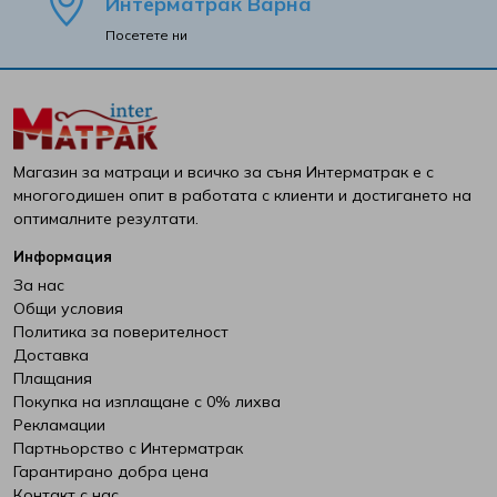
Интерматрак Варна
Посетете ни
Viki
White Boutique
Yana
Магазин за матраци и всичко за съня Интерматрак е с
многогодишен опит в работата с клиенти и достигането на
Yataks
оптималните резултати.
Информация
Блян
За нас
Общи условия
Велфонт
Политика за поверителност
Доставка
Геномакс
Плащания
Покупка на изплащане с 0% лихва
Рекламации
Екомебел
Партньорство с Интерматрак
Гарантирано добра цена
Иввекс
Контакт с нас