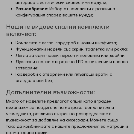
интериор с естетически съвместими модули;
Разнообразие:
Избор от комплекти с различна
конфигурация според вашите нужди;
Нашите видове спални комплекти
включват:
Комплекти с легло, гардероб и нощни шкафчета;
Функционални модели със скрин, тоалетка или ракла;
Легла за един човек, персон и половина или двойни;
Луксозни спални с вградено LED осветление и плавно
затваряне;
Гардероби с отваряеми или плъзгащи врати, с
огледала или без;
Допълнителни възможности:
Много от моделите предлагат опции като вграден
механизъм за повдигане на матрака, допълнителни
чекмеджета, различно вътрешно разпределение и
възможност за добавяне на аксесоари. Можете също
така да комбинирате с нашите предложения за матраци и
подматрачни рамки.