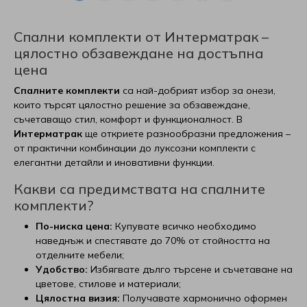
Спални комплекти от Интерматрак –
цялостно обзавеждане на достъпна
цена
Спалните комплекти
са най-добрият избор за онези,
които търсят цялостно решение за обзавеждане,
съчетаващо стил, комфорт и функционалност. В
Интерматрак
ще откриете разнообразни предложения –
от практични комбинации до луксозни комплекти с
елегантни детайли и иновативни функции.
Какви са предимствата на спалните
комплекти?
По-ниска цена:
Купувате всичко необходимо
наведнъж и спестявате до 70% от стойността на
отделните мебели;
Удобство:
Избягвате дълго търсене и съчетаване на
цветове, стилове и материали;
Цялостна визия:
Получавате хармонично оформен