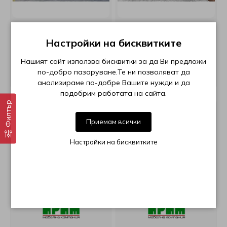
Настройки на бисквитките
Спален комплект City
Спален комплект City
7073 орех адмирал
7074 дъб артисан
Нашият сайт използва бисквитки за да Ви предложи
по-добро пазаруване.Те ни позволяват да
€508,74
€430,00
анализираме по-добре Вашите нужди и да
подобрим работата на сайта.
Филтър
БЕЗПЛАТНА ДОСТАВКА
БЕЗПЛАТНА ДОСТАВКА
Приемам всички
Настройки на бисквитките