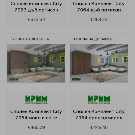
Спален комплект City
Спален Комплект City
7063 дъб артисан
7064 дъб артисан
Viki
€522,54
€463,23
White Boutique
БЕЗПЛАТНА ДОСТАВКА
БЕЗПЛАТНА ДОСТАВКА
Yana
Yataks
Блян
Велфонт
Геномакс
Спален Комплект City
Спален Комплект City
7064 мока и лате
7064 орех адмирал
Екомебел
€465,79
€448,40
Иввекс