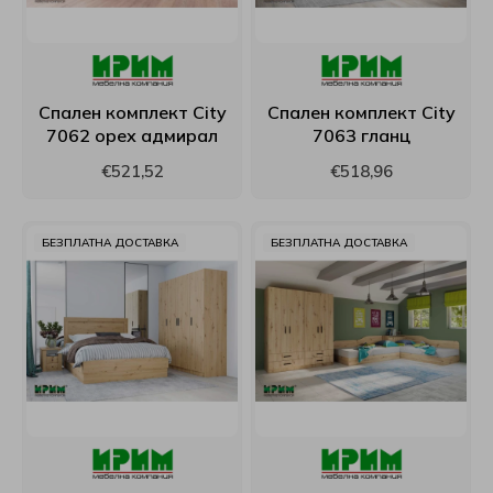
Матраци Иввекс
SM Metal
Матраци Ирим
Smart homes
Спален комплект City
Спален комплект City
7062 орех адмирал
7063 гланц
Матраци Латекс
Stearns & Foster
€521,52
€518,96
Матраци РосМари
Stepin2Nature
БЕЗПЛАТНА ДОСТАВКА
БЕЗПЛАТНА ДОСТАВКА
Матраци Хегра
Technogel Sleeping
Виж всички Матраци
Tempur
Turkmen
Tutku
Verthora