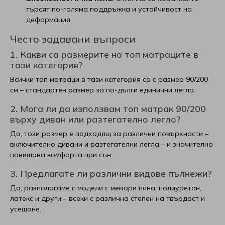
търсят по-голяма поддръжка и устойчивост на
деформация.
Често задавани въпроси
1. Какви са размерите на топ матраците в
тази категория?
Всички топ матраци в тази категория са с размер 90/200
см – стандартен размер за по-дълги единични легла.
2. Мога ли да използвам топ матрак 90/200
върху диван или разтегателно легло?
Да, този размер е подходящ за различни повърхности –
включително дивани и разтегателни легла – и значително
повишава комфорта при сън.
3. Предлагате ли различни видове пълнежи?
Да, разполагаме с модели с мемори пяна, полиуретан,
латекс и други – всеки с различна степен на твърдост и
усещане.