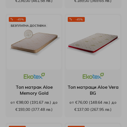
€236,00 (461.58 лв.)
€189,00 (369.65 лв.)
Интерматрак
-45%
-45%
Ирим
БЕЗПЛАТНА ДОСТАВКА
Латекс
Мебели Mob
Мебели Димов
Мебели Камбо
Топ матрак Aloe
Топ матраци Aloe Vera
Memory Gold
BG
Мебели Креатив
от €98,00 (191.67 лв.) до
от €76,00 (148.64 лв.) до
€193,00 (377.48 лв.)
€137,00 (267.95 лв.)
Нани
Ракла