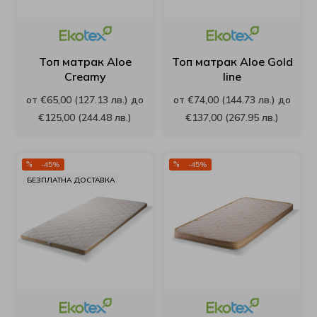
Матраци Sleepwell
Топ матраци Puffy
Възглавници Relaxico
Velfon
Paradise
Матраци Stearns&Foster
Виж всички Топ матраци
Възглавници Technogel Sleeping
EdenDown
Proflex
Топ матрак Aloe
Топ матрак Aloe Gold
Creamy
line
Матраци Stepin2Nature
Възглавници White boutique
Curt Bauer
Puffy
от €65,00 (127.13 лв.) до
от €74,00 (144.73 лв.) до
€125,00 (244.48 лв.)
€137,00 (267.95 лв.)
Матраци Turkmen
Възглавници Ракла
Виж всички Спално бельо
Relaxico
Матраци Verthora
Възглавници Roxyma Dream
Roxyma Dream
-45%
-45%
БЕЗПЛАТНА ДОСТАВКА
Матраци Viki
Виж всички Възглавници
Sealy
Матраци Yataks
Skypur
Матраци Coda
Sleep Me
Матраци Блян
SleepWell