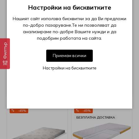
Настройки на бисквитките
Нашият сайт използва бисквитки за да Ви предложи
по-добро пазаруване.Те ни позволяват да
анализираме по-добре Вашите нужди и да
подобрим работата на сайта.
Филтър
Приемам всички
Топ матрак Aloe Vera2
Топ матрак Aloe
Memory
Zipmode
Настройки на бисквитките
от €84,00 (164.29 лв.) до
€176,00 (344.23 лв.)
от €61,00 (119.31 лв.) до
€119,00 (232.74 лв.)
-45%
-45%
БЕЗПЛАТНА ДОСТАВКА