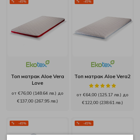
-45%
-45%
РосМари
ТЕД
Хегра
Топ матрак Aloe Vera
Топ матрак Aloe Vera2
Love
от €76,00 (148.64 лв.) до
от €64,00 (125.17 лв.) до
€137,00 (267.95 лв.)
€122,00 (238.61 лв.)
-45%
-45%