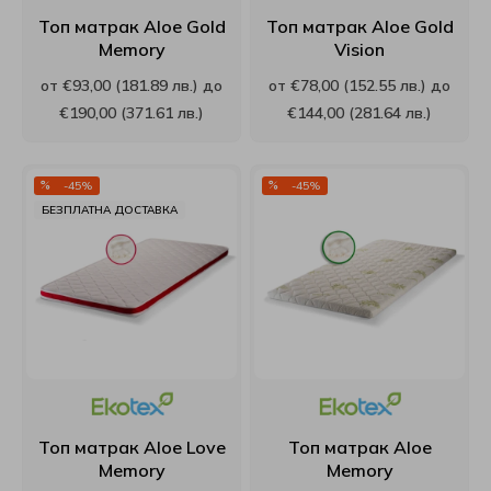
Топ матрак Aloe Gold
Топ матрак Aloe Gold
Матраци Иввекс
SM Metal
Memory
Vision
от €93,00 (181.89 лв.) до
от €78,00 (152.55 лв.) до
Матраци Ирим
Smart homes
€190,00 (371.61 лв.)
€144,00 (281.64 лв.)
Матраци Латекс
Stearns & Foster
-45%
-45%
Матраци РосМари
Stepin2Nature
БЕЗПЛАТНА ДОСТАВКА
Матраци Хегра
Technogel Sleeping
Виж всички Матраци
Tempur
Turkmen
Tutku
Топ матрак Aloe Love
Топ матрак Aloe
Memory
Memory
Verthora