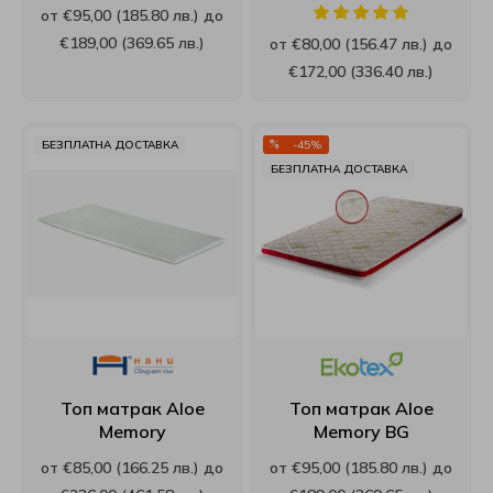
от €95,00 (185.80 лв.) до
Viki
€189,00 (369.65 лв.)
от €80,00 (156.47 лв.) до
€172,00 (336.40 лв.)
White Boutique
БЕЗПЛАТНА ДОСТАВКА
-45%
Yana
БЕЗПЛАТНА ДОСТАВКА
Yataks
Блян
Велфонт
Геномакс
Топ матрак Aloe
Топ матрак Aloe
Екомебел
Memory
Memory BG
от €85,00 (166.25 лв.) до
от €95,00 (185.80 лв.) до
Иввекс