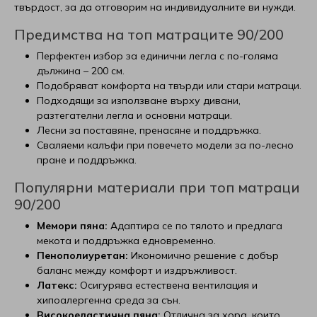
твърдост, за да отговорим на индивидуалните ви нужди.
Предимства на топ матраците 90/200
Перфектен избор за единични легла с по-голяма
дължина – 200 см.
Подобряват комфорта на твърди или стари матраци.
Подходящи за използване върху дивани,
разтегателни легла и основни матраци.
Лесни за поставяне, пренасяне и поддръжка.
Сваляеми калъфи при повечето модели за по-лесно
пране и поддръжка.
Популярни материали при топ матраци
90/200
Мемори пяна:
Адаптира се по тялото и предлага
мекота и поддръжка едновременно.
Пенополиуретан:
Икономично решение с добър
баланс между комфорт и издръжливост.
Латекс:
Осигурява естествена вентилация и
хипоалергенна среда за сън.
Високоеластична пяна:
Отлична за хора, които