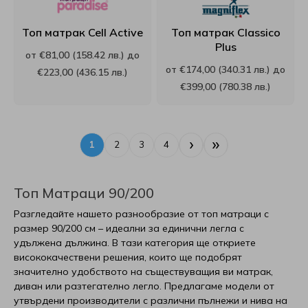
Топ матрак Cell Active
Топ матрак Classico
Plus
от €81,00 (158.42 лв.) до
от €174,00 (340.31 лв.) до
€223,00 (436.15 лв.)
€399,00 (780.38 лв.)
›
»
1
2
3
4
Топ Матраци 90/200
Разгледайте нашето разнообразие от топ матраци с
размер 90/200 см – идеални за единични легла с
удължена дължина. В тази категория ще откриете
висококачествени решения, които ще подобрят
значително удобството на съществуващия ви матрак,
диван или разтегателно легло. Предлагаме модели от
утвърдени производители с различни пълнежи и нива на