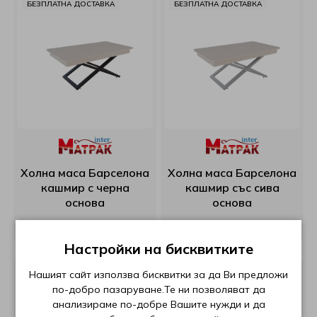
БЕЗПЛАТНА ДОСТАВКА
БЕЗПЛАТНА ДОСТАВКА
Холна маса Барселона
Холна маса Барселона
кашмир с черна
кашмир със сива
основа
основа
€396,25 (775.00 лв.)
€396,25 (775.00 лв.)
Настройки на бисквитките
БЕЗПЛАТНА ДОСТАВКА
БЕЗПЛАТНА ДОСТАВКА
Нашият сайт използва бисквитки за да Ви предложи
по-добро пазаруване.Те ни позволяват да
анализираме по-добре Вашите нужди и да