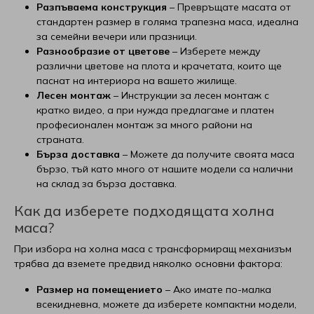
Разпъваема конструкция
– Превръщате масата от
стандартен размер в голяма трапезна маса, идеална
за семейни вечери или празници.
Разнообразие от цветове
– Изберете между
различни цветове на плота и крачетата, които ще
паснат на интериора на вашето жилище.
Лесен монтаж
– Инструкции за лесен монтаж с
кратко видео, а при нужда предлагаме и платен
професионален монтаж за много райони на
страната.
Бърза доставка
– Можете да получите своята маса
бързо, тъй като много от нашите модели са налични
на склад за бърза доставка.
Как да изберете подходящата холна
маса?
При избора на холна маса с трансформиращ механизъм
трябва да вземете предвид няколко основни фактора:
Размер на помещението
– Ако имате по-малка
всекидневна, можете да изберете компактни модели,