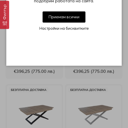
подобрим работата на сайта.
Филтър
Приемам всички
Настройки на бисквитките
Холна маса Барселона
Холна маса Барселона
малта фрезе с бяла
малта фрезе с графит
основа
основа
€396,25 (775.00 лв.)
€396,25 (775.00 лв.)
БЕЗПЛАТНА ДОСТАВКА
БЕЗПЛАТНА ДОСТАВКА