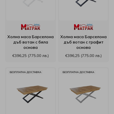
Матраци Иввекс
SM Metal
Матраци Ирим
Smart homes
Матраци Латекс
Stearns & Foster
Холна маса Барселона
Холна маса Барселона
дъб вотан с бяла
дъб вотан с графит
основа
основа
Матраци РосМари
Stepin2Nature
€396,25 (775.00 лв.)
€396,25 (775.00 лв.)
Матраци Хегра
Technogel Sleeping
БЕЗПЛАТНА ДОСТАВКА
БЕЗПЛАТНА ДОСТАВКА
Виж всички Матраци
Tempur
Turkmen
Tutku
Verthora