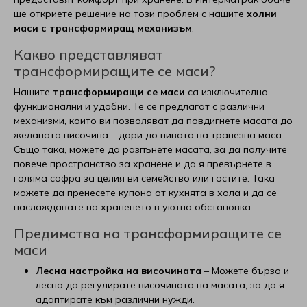
ще откриете решение на този проблем с нашите
холни
маси с трансформиращ механизъм
.
Какво представляват
трансформиращите се маси?
Нашите
трансформиращи се маси
са изключително
функционални и удобни. Те се предлагат с различни
механизми, които ви позволяват да повдигнете масата до
желаната височина – дори до нивото на трапезна маса.
Също така, можете да разпънете масата, за да получите
повече пространство за хранене и да я превърнете в
голяма софра за целия ви семейство или гостите. Така
можете да пренесете купона от кухнята в хола и да се
наслаждавате на храненето в уютна обстановка.
Предимства на трансформиращите се
маси
Лесна настройка на височината
– Можете бързо и
лесно да регулирате височината на масата, за да я
адаптирате към различни нужди.