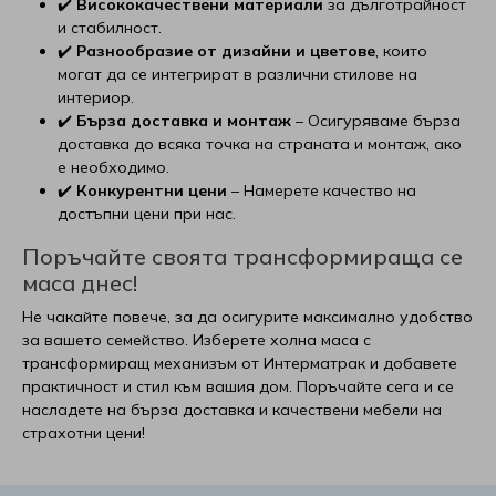
✔️
Висококачествени материали
за дълготрайност
и стабилност.
✔️
Разнообразие от дизайни и цветове
, които
могат да се интегрират в различни стилове на
интериор.
✔️
Бърза доставка и монтаж
– Осигуряваме бърза
доставка до всяка точка на страната и монтаж, ако
е необходимо.
✔️
Конкурентни цени
– Намерете качество на
достъпни цени при нас.
Поръчайте своята трансформираща се
маса днес!
Не чакайте повече, за да осигурите максимално удобство
за вашето семейство. Изберете холна маса с
трансформиращ механизъм от Интерматрак и добавете
практичност и стил към вашия дом. Поръчайте сега и се
насладете на бърза доставка и качествени мебели на
страхотни цени!