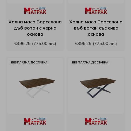
Viki
Холна маса Барселона
Холна маса Барселона
White Boutique
дъб вотан с черна
дъб вотан със сива
основа
основа
Yana
€396,25 (775.00 лв.)
€396,25 (775.00 лв.)
Yataks
БЕЗПЛАТНА ДОСТАВКА
БЕЗПЛАТНА ДОСТАВКА
Блян
Велфонт
Геномакс
Екомебел
Иввекс