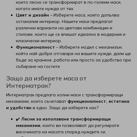
които лесно се трансформират в по-големи маси,
когато имате нужда от тях.
Цвят и дизайн
– Изберете маса, която допълва
останалия интериор. Нашите маси предлагат
различни варианти на цветови комбинации и
стилове, които ще се впишат идеално в модерния и
класически интериор.
Функционалност
– Изберете модел с механизъм,
който най-добре отговаря на вашите нужди, дали ще
бъде за хранене, работа или просто за удобство при
събиране на гостите.
Защо да изберете маса от
Интерматрак?
Интерматрак предлага холни маси с трансформиращи
механизми, които съчетават
функционалност, естетика
и удобство
в едно. Защо да изберете нас?
✔️
Лесни за използване трансформиращи
механизми
, които ви позволяват да регулирате
височината на масата според нуждите си.