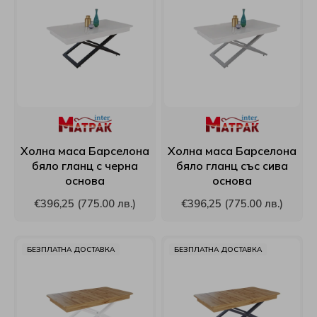
Матраци Sleepwell
Топ матраци Puffy
Възглавници Relaxico
Velfon
Paradise
Матраци Stearns&Foster
Виж всички Топ матраци
Възглавници Technogel Sleeping
EdenDown
Proflex
Матраци Stepin2Nature
Възглавници White boutique
Curt Bauer
Puffy
Матраци Turkmen
Възглавници Ракла
Виж всички Спално бельо
Relaxico
Холна маса Барселона
Холна маса Барселона
бяло гланц с черна
бяло гланц със сива
Матраци Verthora
Възглавници Roxyma Dream
Roxyma Dream
основа
основа
Матраци Viki
Виж всички Възглавници
Sealy
€396,25 (775.00 лв.)
€396,25 (775.00 лв.)
Матраци Yataks
Skypur
БЕЗПЛАТНА ДОСТАВКА
БЕЗПЛАТНА ДОСТАВКА
Матраци Coda
Sleep Me
Матраци Блян
SleepWell