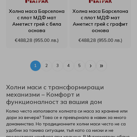
Холна маса Барселона
Холна маса Барселона
с плот МДФ мат
с плот МДФ мат
Аметист грей с бяла
Аметист грей с графит
основа
основа
€488,28 (955.00 лв.)
€488,28 (955.00 лв.)
›
»
1
2
3
4
5
Холни маси с трансформиращи
механизми – Комфорт и
функционалност за вашия дом
Колко често използвате холната си маса за хранене или
дори за вечеря? Това се е превърнало в навик за много
домакинства. Но традиционните холни маси често не са
удобни за такива ситуации, тъй като са ниски и не
предоставят комфорт при хранене. В Интерматрак обаче