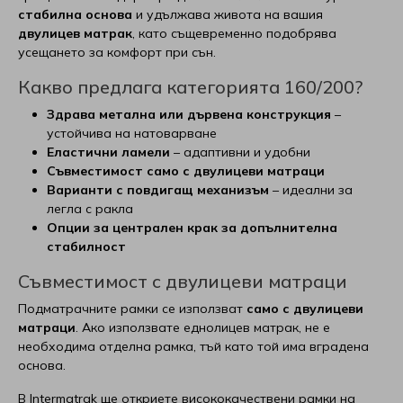
стабилна основа
и удължава живота на вашия
двулицев матрак
, като същевременно подобрява
усещането за комфорт при сън.
Какво предлага категорията 160/200?
Здрава метална или дървена конструкция
–
устойчива на натоварване
Еластични ламели
– адаптивни и удобни
Съвместимост само с двулицеви матраци
Варианти с повдигащ механизъм
– идеални за
легла с ракла
Опции за централен крак за допълнителна
стабилност
Съвместимост с двулицеви матраци
Подматрачните рамки се използват
само с двулицеви
матраци
. Ако използвате еднолицев матрак, не е
необходима отделна рамка, тъй като той има вградена
основа.
В Intermatrak ще откриете висококачествени рамки на