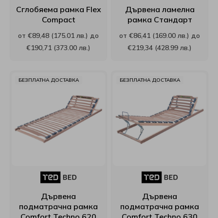
Сглобяема рамка Flex
Дървена ламелна
Матраци Иввекс
SM Metal
Compact
рамка Стандарт
от €89,48 (175.01 лв.) до
от €86,41 (169.00 лв.) до
Матраци Ирим
Smart homes
€190,71 (373.00 лв.)
€219,34 (428.99 лв.)
Матраци Латекс
Stearns & Foster
БЕЗПЛАТНА ДОСТАВКА
БЕЗПЛАТНА ДОСТАВКА
Матраци РосМари
Stepin2Nature
Матраци Хегра
Technogel Sleeping
Виж всички Матраци
Tempur
Turkmen
Tutku
Дървена
Дървена
подматрачна рамка
подматрачна рамка
Verthora
Comfort Techno 620
Comfort Techno 630