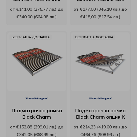
от €141,00 (275.77 лв.) до
от €177,00 (346.18 лв.) до
Viki
€340,00 (664.98 лв.)
€418,00 (817.54 лв.)
White Boutique
БЕЗПЛАТНА ДОСТАВКА
БЕЗПЛАТНА ДОСТАВКА
Yana
Yataks
Блян
Велфонт
Геномакс
Подматрачна рамка
Подматрачна рамка
Black Charm
Black Charm опция К
Екомебел
от €152,88 (299.01 лв.) до
от €214,23 (419.00 лв.) до
Иввекс
€342,05 (668.99 лв.)
€464,76 (908.99 лв.)