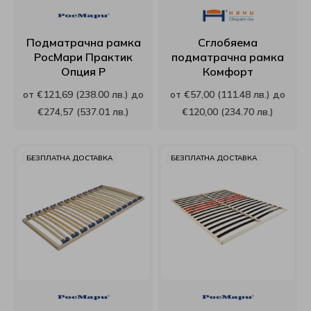
Матраци Sleepwell
Топ матраци Puffy
Възглавници Relaxico
Velfon
Paradise
Подматрачна рамка
Сглобяема
РосМари Практик
подматрачна рамка
Матраци Stearns&Foster
Виж всички Топ матраци
Възглавници Technogel Sleeping
EdenDown
Proflex
Опция Р
Комфорт
Матраци Stepin2Nature
Възглавници White boutique
Curt Bauer
Puffy
от €121,69 (238.00 лв.) до
от €57,00 (111.48 лв.) до
€274,57 (537.01 лв.)
€120,00 (234.70 лв.)
Матраци Turkmen
Възглавници Ракла
Виж всички Спално бельо
Relaxico
БЕЗПЛАТНА ДОСТАВКА
БЕЗПЛАТНА ДОСТАВКА
Матраци Verthora
Възглавници Roxyma Dream
Roxyma Dream
Матраци Viki
Виж всички Възглавници
Sealy
Матраци Yataks
Skypur
Матраци Coda
Sleep Me
Матраци Блян
SleepWell