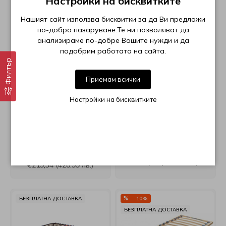
Настройки на бисквитките
Нашият сайт използва бисквитки за да Ви предложи
по-добро пазаруване.Те ни позволяват да
анализираме по-добре Вашите нужди и да
подобрим работата на сайта.
Филтър
Приемам всички
Настройки на бисквитките
Подматрачна рамка
Подматрачна рамка
Dream System
Dream System опция
Ракла
от €111,46 (218.00 лв.) до
от €86,41 (169.00 лв.) до
€244,40 (478.00 лв.)
€219,34 (428.99 лв.)
БЕЗПЛАТНА ДОСТАВКА
-10%
БЕЗПЛАТНА ДОСТАВКА