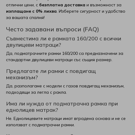
отлични цени, с
безплатна доставка
и възможност за
изплащане с 0% лихва
. Изберете сигурност и удобство
за вашата спалня!
Често задавани въпроси (FAQ)
Съвместима ли е рамката 160/200 с всички
двулицеви матраци?
Да, подматрачните рамки 160/200 са предназначени за
стандартни двулицеви матраци със същия размер.
Предлагате ли рамки с повдигащ
механизъм?
Да, разполагаме с модели с газов повдигащ механизъм,
подходящи за легла с ракла.
Има ли нужда от подматрачна рамка при
еднолицев матрак?
Не. Еднолицевите матраци имат вградена основа и не се
използват с подматрачни рамки.