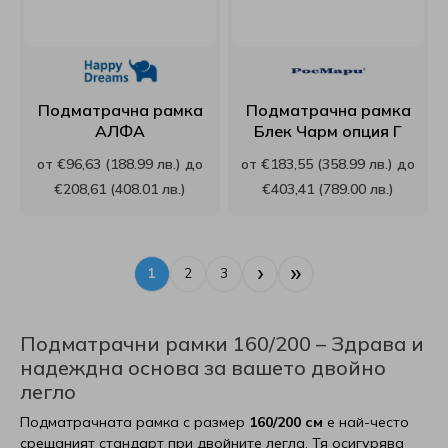
Подматрачна рамка
Подматрачна рамка
АЛФА
Блек Чарм опция Г
от €96,63 (188.99 лв.) до
от €183,55 (358.99 лв.) до
€208,61 (408.01 лв.)
€403,41 (789.00 лв.)
›
»
1
2
3
Подматрачни рамки 160/200 – Здрава и
надеждна основа за вашето двойно
легло
Подматрачната рамка с размер
160/200 см
е най-често
срещаният стандарт при двойните легла. Тя осигурява