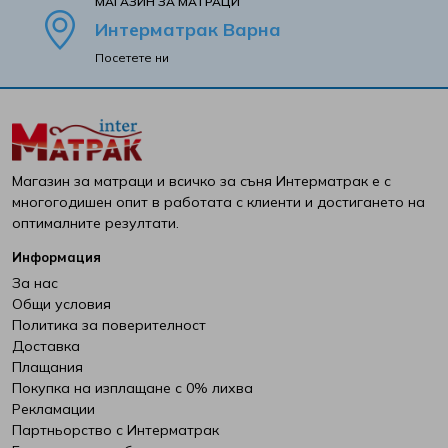
MАГАЗИН ЗА МАТРАЦИ
Интерматрак Варна
Интерматрак
Посетете ни
Ирим
Латекс
Магазин за матраци и всичко за съня Интерматрак е с
Мебели Mob
многогодишен опит в работата с клиенти и достигането на
оптималните резултати.
Мебели Димов
Информация
За нас
Мебели Камбо
Общи условия
Политика за поверителност
Мебели Креатив
Доставка
Плащания
Покупка на изплащане с 0% лихва
Нани
Рекламации
Партньорство с Интерматрак
Ракла