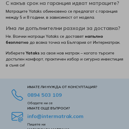
С какъв срок на гаранция идват матраците?
Матраците Yataks обикновено се предлагат с гаранция
Viki
между 5 и 8 години, в зависимост от модела.
White Boutique
Има ли допълнителни разходи за доставка?
Не. Всички матраци Yataks се доставят
напълно
Yana
безплатно
до всяка точка на България от Интерматрак.
Изберете
Yataks
за своя нов матрак – когато търсите
Yataks
достъпен комфорт, практичен избор и сигурна инвестиция
в съня си!
Блян
Велфонт
ИМАТЕ ЛИ НУЖДА ОТ КОНСУЛТАЦИЯ?
0894 503 109
Геномакс
Обадете ни се
ИМАТЕ ОЩЕ ВЪПРОСИ?
Екомебел
info@intermatrak.com
Пишете ни
Иввекс