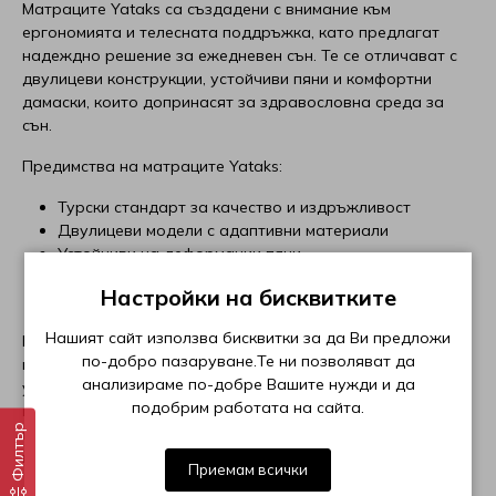
Матраците Yataks са създадени с внимание към
ергономията и телесната поддръжка, като предлагат
Матраци Sleepwell
Топ матраци Puffy
Възглавници Relaxico
Velfon
Paradise
надеждно решение за ежедневен сън. Те се отличават с
двулицеви конструкции, устойчиви пяни и комфортни
Матраци Stearns&Foster
Виж всички Топ матраци
Възглавници Technogel Sleeping
EdenDown
Proflex
дамаски, които допринасят за здравословна среда за
сън.
Матраци Stepin2Nature
Възглавници White boutique
Curt Bauer
Puffy
Предимства на матраците Yataks:
Матраци Turkmen
Възглавници Ракла
Виж всички Спално бельо
Relaxico
Турски стандарт за качество и издръжливост
Двулицеви модели с адаптивни материали
Устойчиви на деформации пяни
Матраци Verthora
Възглавници Roxyma Dream
Roxyma Dream
Проветриви и приятни на допир текстилни покрития
Настройки на бисквитките
Лесна поддръжка и дълъг експлоатационен живот
Матраци Viki
Виж всички Възглавници
Sealy
Нашият сайт използва бисквитки за да Ви предложи
Подходящи както за млади хора, така и за възрастни,
по-добро пазаруване.Те ни позволяват да
матраците Yataks осигуряват балансирана поддръжка и
Матраци Yataks
Skypur
анализираме по-добре Вашите нужди и да
усещане за стабилност. Благодарение на внимателно
подобрим работата на сайта.
подбраните им характеристики, те са отлично решение
Матраци Coda
Sleep Me
Филтър
както за дома, така и за обзавеждане на апартаменти
под наем или къщи за гости.
Приемам всички
Матраци Блян
SleepWell