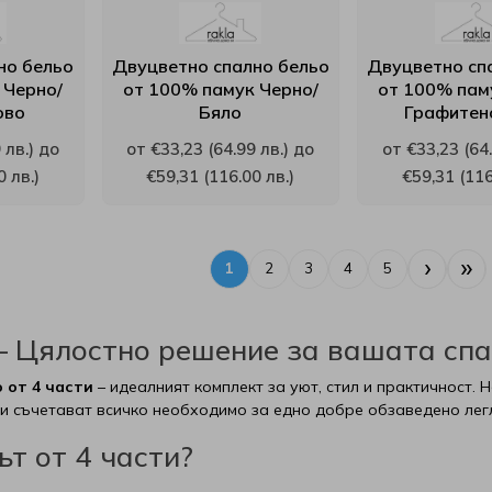
но бельо
Двуцветно спално бельо
Двуцветно сп
 Черно/
от 100% памук Черно/
от 100% пам
ово
Бяло
Графитен
 лв.) до
от €33,23 (64.99 лв.) до
от €33,23 (64.
0 лв.)
€59,31 (116.00 лв.)
€59,31 (116
›
»
1
2
3
4
5
 – Цялостно решение за вашата сп
 от 4 части
– идеалният комплект за уют, стил и практичност.
ти съчетават всичко необходимо за едно добре обзаведено лег
т от 4 части?