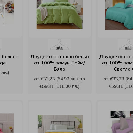
 бельо -
Двуцветно спално бельо
Двуцветно сп
nge
от 100% памук Лайм/
от 100% пам
Бяло
Светло 
 лв.)
от €33,23 (64.99 лв.) до
от €33,23 (64.
€59,31 (116.00 лв.)
€59,31 (116