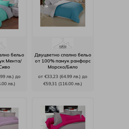
ално бельо
Двуцветно спално бельо
ук Мента/
от 100% памук ранфорс
Сиво
Морско/Бяло
99 лв.) до
от €33,23 (64.99 лв.) до
.00 лв.)
€59,31 (116.00 лв.)