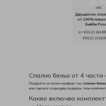
Иввекс
Двуцветно спал
Интерматрак
от 100% памук
Бейби Роз
Ирим
от €33,23 (64.99
€59,31 (116.0
Латекс
Мебели Mob
Мебели Димов
Спално бельо от 4 части
Мебели Камбо
Подарете си пълен комфорт със
спално бельо
или търсите подходящ подарък, тези комплек
Мебели Креатив
Какво включва комплектъ
Нани