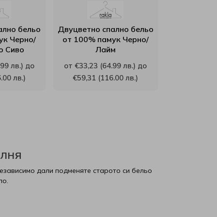
ално бельо
Двуцветно спално бельо
ук Черно/
от 100% памук Черно/
о Сиво
Лайм
99 лв.) до
от €33,23 (64.99 лв.) до
.00 лв.)
€59,31 (116.00 лв.)
алня
 Независимо дали подменяте старото си бельо
ло.