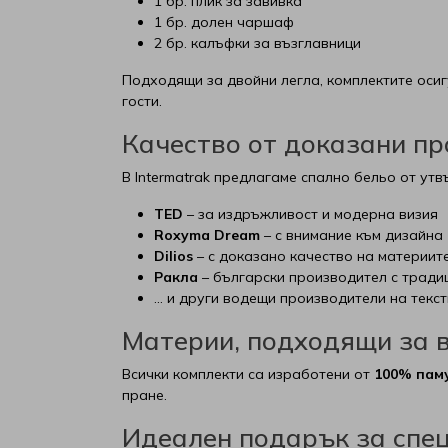
1 бр. плик за завивка
1 бр. долен чаршаф
Ракла
2 бр. калъфки за възглавници
РосМари
Подходящи за двойни легла, комплектите оси
гости.
ТЕД
Качество от доказани п
Хегра
В Intermatrak предлагаме спално бельо от утв
TED
– за издръжливост и модерна визия
Roxyma Dream
– с внимание към дизайна
Dilios
– с доказано качество на материит
Ракла
– български производител с тради
... и други водещи производители на текс
Материи, подходящи за в
Всички комплекти са изработени от
100% пам
пране.
Идеален подарък за спе