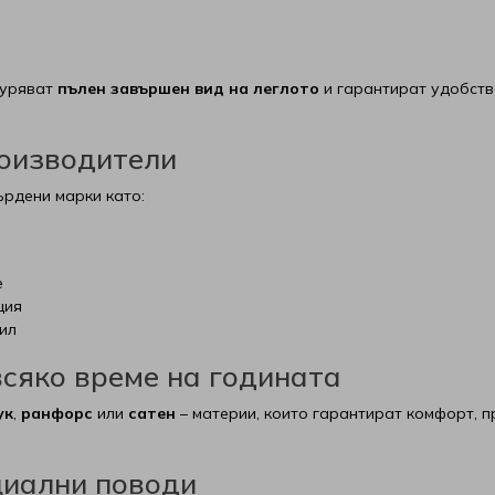
гуряват
пълен завършен вид на леглото
и гарантират удобство
роизводители
ърдени марки като:
е
ция
тил
сяко време на годината
ук
,
ранфорс
или
сатен
– материи, които гарантират комфорт, п
циални поводи