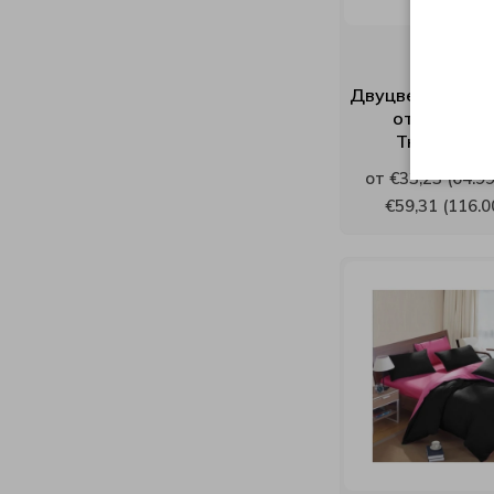
Verthora
Viki
Двуцветно спал
от 100% п
White Boutique
Тюркоаз/Б
от €33,23 (64.99
Yana
€59,31 (116.0
Yataks
Блян
Велфонт
Геномакс
Екомебел