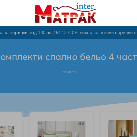
 за поръчки над 100 лв. / 51.13 € 0% лихва за всички поръчки над
омплекти спално бельо 4 час
Начало