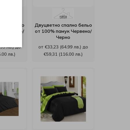
ално бельо
Двуцветно спално бельо
к Червено/
от 100% памук Червено/
о
Черно
99 лв.) до
от €33,23 (64.99 лв.) до
.00 лв.)
€59,31 (116.00 лв.)