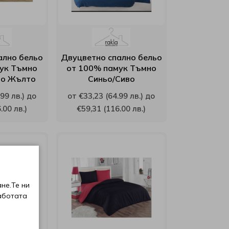
ално бельо
Двуцветно спално бельо
ук Тъмно
от 100% памук Тъмно
ло Жълто
Синьо/Сиво
99 лв.) до
от €33,23 (64.99 лв.) до
.00 лв.)
€59,31 (116.00 лв.)
не.Те ни
аботата