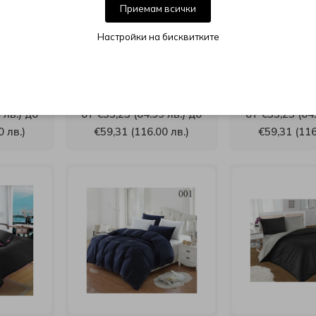
Приемам всички
Настройки на бисквитките
но бельо
Двуцветно спално бельо
Двуцветно сп
амук
от 100% памук
от 100% паму
яло
Циклама/Бяло
Бял
 лв.) до
от €33,23 (64.99 лв.) до
от €33,23 (64.
0 лв.)
€59,31 (116.00 лв.)
€59,31 (116