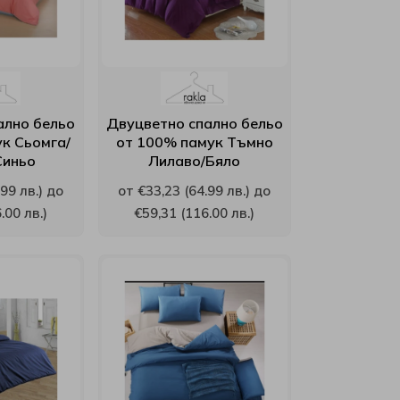
ално бельо
Двуцветно спално бельо
к Сьомга/
от 100% памук Тъмно
Синьо
Лилаво/Бяло
99 лв.) до
от €33,23 (64.99 лв.) до
.00 лв.)
€59,31 (116.00 лв.)