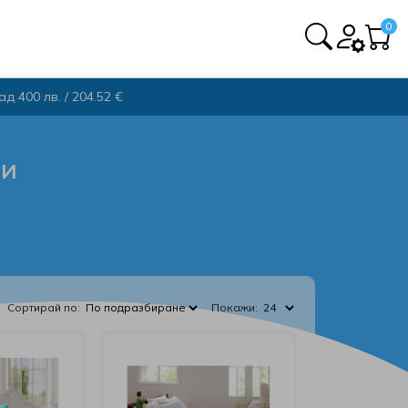
0
 400 лв. / 204.52 €
ти
Сортирай по:
Покажи: