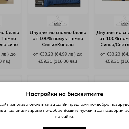
но бельо
Двуцветно спално бельо
Двуцветно сп
к Тъмно
от 100% памук Тъмно
от 100% пам
но сиво
Синьо/Канела
Синьо/Свет
 лв.) до
от €33,23 (64.99 лв.) до
от €33,23 (64.
0 лв.)
€59,31 (116.00 лв.)
€59,31 (116
Настройки на бисквитките
сайт използва бисквитки за да Ви предложи по-добро пазарува
яват да анализираме по-добре Вашите нужди и да подобрим р
на сайта.