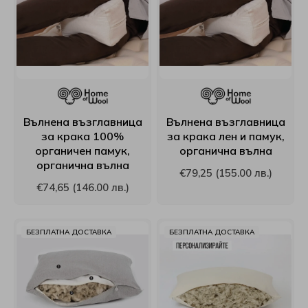
Матраци Sleepwell
Топ матраци Puffy
Възглавници Relaxico
Velfon
Paradise
Матраци Stearns&Foster
Виж всички Топ матраци
Възглавници Technogel Sleeping
EdenDown
Proflex
Матраци Stepin2Nature
Възглавници White boutique
Curt Bauer
Puffy
Вълнена възглавница
Вълнена възглавница
Матраци Turkmen
Възглавници Ракла
Виж всички Спално бельо
Relaxico
за крака 100%
за крака лен и памук,
органичен памук,
органична вълна
Матраци Verthora
Възглавници Roxyma Dream
Roxyma Dream
органична вълна
€79,25 (155.00 лв.)
€74,65 (146.00 лв.)
Матраци Viki
Виж всички Възглавници
Sealy
Матраци Yataks
Skypur
БЕЗПЛАТНА ДОСТАВКА
БЕЗПЛАТНА ДОСТАВКА
Матраци Coda
Sleep Me
Матраци Блян
SleepWell