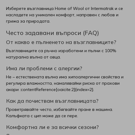
Изберете възглавница Home of Wool от Intermatrak и се
насладете на уникален комфорт, направен с любов и
грижа за природата.
Често задавани въпроси (FAQ)
От какво е пълненето на възглавниците?
Възглавниците са ръчно изработени и пълни с 100%
натурална вълна от овца.
Има ли проблеми с алергии?
Не – естествената вълна има хипоалергични свойства и
регулира влажността, намалявайки риска от прахови
акари :contentReference[oaicite:2]{index=2}.
Как да почиствам възглавницата?
Проветрявайте често, избягвайте пране в машина.
Калъфката с цип може да се пере.
Комфортна ли е за всички сезони?