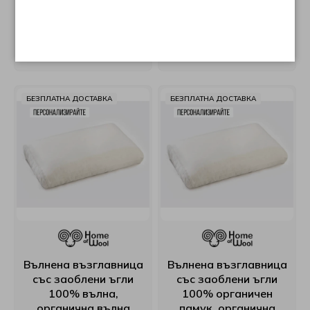
със заоблени ъгли
със заоблени ъгли
100% вълна,
100% вълна,
органична вълна
органична вълна
€135,49 (265.00 лв.)
€160,55 (314.00 лв.)
БЕЗПЛАТНА ДОСТАВКА
БЕЗПЛАТНА ДОСТАВКА
Вълнена възглавница
Вълнена възглавница
със заоблени ъгли
със заоблени ъгли
100% вълна,
100% органичен
органична вълна
памук, органична