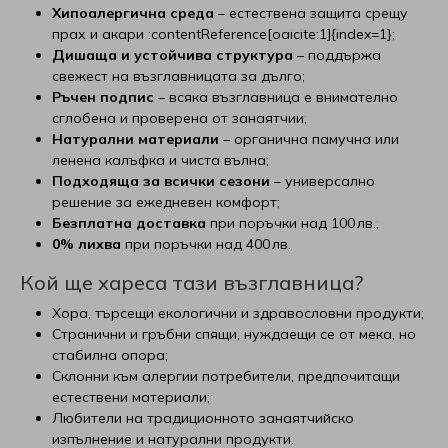
Хипоалергична среда
– естествена защита срещу
прах и акари :contentReference[oaicite:1]{index=1};
Дишаща и устойчива структура
– поддържа
свежест на възглавницата за дълго;
Ръчен подпис
– всяка възглавница е внимателно
сглобена и проверена от занаятчии;
Натурални материали
– органична памучна или
ленена калъфка и чиста вълна;
Подходяща за всички сезони
– универсално
решение за ежедневен комфорт;
Безплатна доставка
при поръчки над 100 лв.;
0% лихва
при поръчки над 400 лв.
Кой ще хареса тази възглавница?
Хора, търсещи екологични и здравословни продукти;
Странични и гръбни спящи, нуждаещи се от мека, но
стабилна опора;
Склонни към алергии потребители, предпочитащи
естествени материали;
Любители на традиционното занаятчийско
изпълнение и натурални продукти.