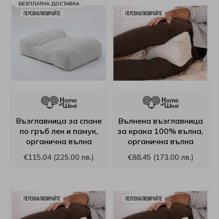
БЕЗПЛАТНА ДОСТАВКА
Матраци Essence Sleep
Топ матраци SleepWell
Тапицирани легла Вики
Възглавници EdenDown
Mollyflex
Чаши
Happy Dreams
Матраци Green Fabric
Топ матраци Verthora
Тапицирани легла Yataks
Възглавници Блян
Парадайс
Персонализирани тефтери
Home of Wool
Матраци Happy Dreams
Топ матраци Viki
Тапицирани лелга Мебели Креатив
Възглавници РосМари
Екотекс
Isleep
Виж всички Декорации и подаръци Gam art decor
Матраци Home of Wool
Топ матраци Блян
Тапицирани легла Мебели Камбо
Възглавници Dormia
Блян
LazBoy
Матраци Matisan
Топ матраци Иввекс
Тапицирани легла Aya Home
Възглавници Coda
Don Almohadon
Linea
Възглавница за спане
Вълнена възглавница
по гръб лен и памук,
за крака 100% вълна,
Матраци Proflex
Топ матраци Латекс
Тапицирани легла Мебели Моб
Възглавници Sleep me
Dream On
Magniflex
органична вълна
органична вълна
€115,04 (225.00 лв.)
€88,45 (173.00 лв.)
Матраци Relaxico
Топ матраци РосМари
Възглавници SleepWell
Happy Dreams
Matisan
Виж всички Тапицирани легла, основи и панели
Матраци Sealy
Топ матраци Хегра
Възглавници Stepin2narute
Home of wool
Mollyflex
Матраци Skypur
Топ матраци Sleep Me
Възглавници Verthora
White Boutique
NicoleTaneff