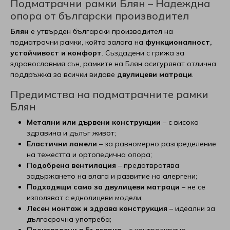
Подматрачни рамки Блян – Надеждна
опора от български производител
Матраци Essence Sleep
Топ матраци SleepWell
Тапицирани легла Вики
Възглавници EdenDown
Mollyflex
Чаши
Happy Dreams
Блян
е утвърден български производител на
подматрачни рамки, който залага на
функционалност,
Матраци Green Fabric
Топ матраци Verthora
Тапицирани легла Yataks
Възглавници Блян
Парадайс
Персонализирани тефтери
Home of Wool
устойчивост и комфорт
. Създадени с грижа за
здравословния сън, рамките на Блян осигуряват отлична
Матраци Happy Dreams
Топ матраци Viki
Тапицирани лелга Мебели Креатив
Възглавници РосМари
Екотекс
Isleep
Виж всички Декорации и подаръци Gam art decor
поддръжка за всички видове
двулицеви матраци
.
Предимства на подматрачните рамки
Матраци Home of Wool
Топ матраци Блян
Тапицирани легла Мебели Камбо
Възглавници Dormia
Блян
LazBoy
Блян
Матраци Matisan
Топ матраци Иввекс
Тапицирани легла Aya Home
Възглавници Coda
Don Almohadon
Linea
Метални или дървени конструкции
– с висока
здравина и дълъг живот;
Еластични ламели
– за равномерно разпределение
Матраци Proflex
Топ матраци Латекс
Тапицирани легла Мебели Моб
Възглавници Sleep me
Dream On
Magniflex
на тежестта и ортопедична опора;
Подобрена вентилация
– предотвратява
Матраци Relaxico
Топ матраци РосМари
Възглавници SleepWell
Happy Dreams
Matisan
Виж всички Тапицирани легла, основи и панели
задържането на влага и развитие на алергени;
Подходящи само за двулицеви матраци
– не се
Матраци Sealy
Топ матраци Хегра
Възглавници Stepin2narute
Home of wool
Mollyflex
използват с еднолицеви модели;
Лесен монтаж и здрава конструкция
– идеални за
дългосрочна употреба;
Матраци Skypur
Топ матраци Sleep Me
Възглавници Verthora
White Boutique
NicoleTaneff
Произведени в България
– с контролирано