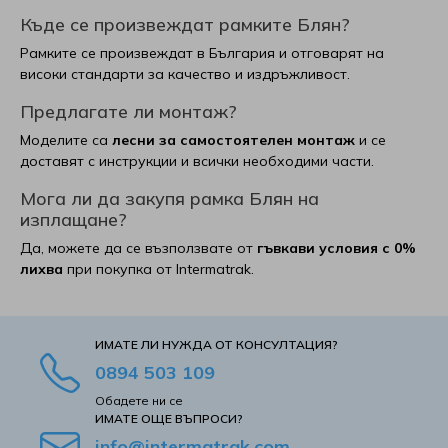
Къде се произвеждат рамките Блян?
Матраци Иввекс
SM Metal
Рамките се произвеждат в България и отговарят на
високи стандарти за качество и издръжливост.
Матраци Ирим
Smart homes
Предлагате ли монтаж?
Матраци Латекс
Stearns & Foster
Моделите са
лесни за самостоятелен монтаж
и се
доставят с инструкции и всички необходими части.
Матраци РосМари
Stepin2Nature
Мога ли да закупя рамка Блян на
изплащане?
Матраци Хегра
Technogel Sleeping
Да, можете да се възползвате от
гъвкави условия с 0%
лихва
при покупка от Intermatrak.
Виж всички Матраци
Tempur
Turkmen
ИМАТЕ ЛИ НУЖДА ОТ КОНСУЛТАЦИЯ?
0894 503 109
Tutku
Обадете ни се
ИМАТЕ ОЩЕ ВЪПРОСИ?
Verthora
info@intermatrak.com