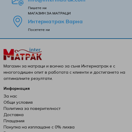
Пишете ни
Viki
MАГАЗИН ЗА МАТРАЦИ
Интерматрак Варна
White Boutique
Посетете ни
Yana
Yataks
Магазин за матраци и всичко за съня Интерматрак е с
Блян
многогодишен опит в работата с клиенти и достигането на
оптималните резултати.
Велфонт
Информация
За нас
Геномакс
Общи условия
Политика за поверителност
Екомебел
Доставка
Плащания
Покупка на изплащане с 0% лихва
Иввекс